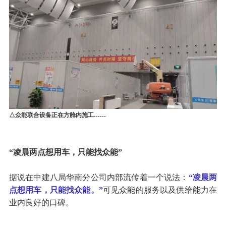
△
众能联合设备正在方舱内施工……
“
凌晨两点想用车，只能找众能”
据说在中建八局华南分公司内部流传着一个说法：
“
凌晨两
点想用车，只能找众能。”
可见众能的服务以及供给能力在
业内良好的口碑。