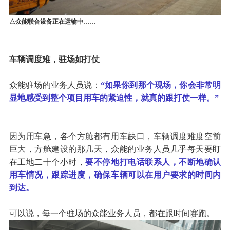
△
众能联合设备正在运输中……
车辆调度难，驻场如打仗
众能驻场的业务人员说：
“
如果你到那个现场，你会非常明
显地感受到整个项目用车的紧迫性，就真的跟打仗一样。”
因为用车急，各个方舱都有用车缺口，车辆调度难度空前
巨大，方舱建设的那几天，众能的业务人员几乎每天要盯
在工地二十个小时，
要不停地打电话联系人，不断地确认
用车情况，跟踪进度，确保车辆可以在用户要求的时间内
到达。
可以说，每一个驻场的众能业务人员，都在跟时间赛跑。