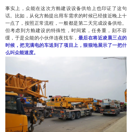
事实上，众能在这次方舱建设设备供给上也印证了这句
话。比如，从化方舱提出用车需求的时候已经接近晚上十
一点了，按照正常流程，一般都是第二天完成设备供给。
但考虑到方舱建设的特殊性，时间紧，任务重，刻不容
缓，于是众能的小伙伴连夜找车，
最后在将近凌晨三点的
时候，把充满电的车送到了项目上，狠狠地展示了一把什
么叫众能速度。