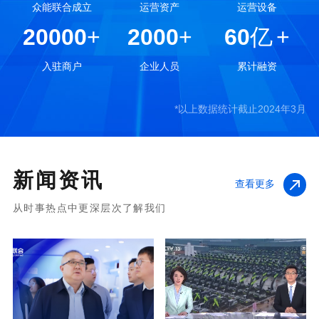
众能联合成立
运营资产
运营设备
20000
+
2000
+
60
亿
+
入驻商户
企业人员
累计融资
*以上数据统计截止2024年3月
新闻资讯
查看更多
从时事热点中更深层次了解我们