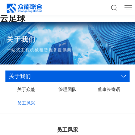
云足球
关于我们
一站式工程机械租赁服务提供商
关于我们
关于众能
管理团队
董事长寄语
员工风采
员工风采