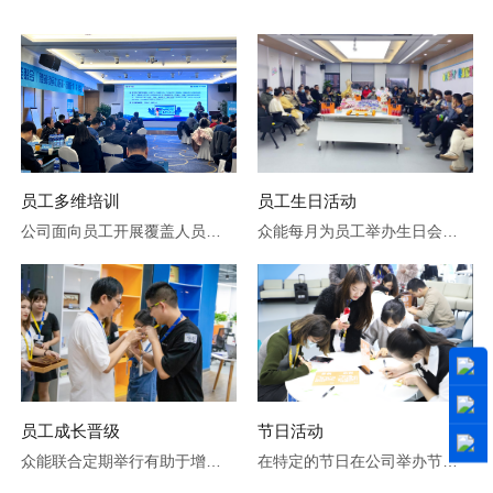
员工多维培训
员工生日活动
公司面向员工开展覆盖人员成
众能每月为员工举办生日会为
长全周期的岗位专业力、通用
每位员工留下有关众能的独家
力、领导力等维度的赋能培
回忆。
养，包括但不仅限于入职、在
职、高潜储备、管理培训等
员工成长晋级
节日活动
众能联合定期举行有助于增进
在特定的节日在公司举办节日
团队交流，帮助员工成长的活
活动让员工感受到节日的温暖