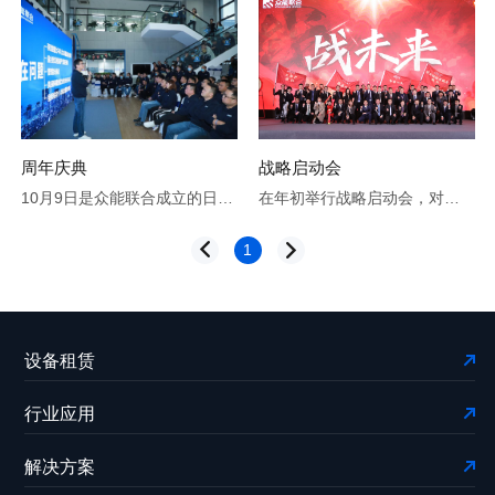
动，增强团队之间的了解，增
强团队凝聚力
周年庆典
战略启动会
10月9日是众能联合成立的日
在年初举行战略启动会，对过
子，每年值此节点，众能将通
去一年表现出色的团队和个人
1
过线上线下联动的方式在总部
进行奖励，规划来年战略。
举行庆祝活动。
设备租赁
行业应用
解决方案