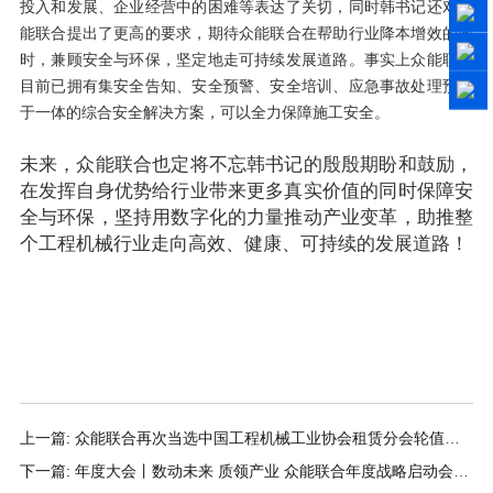
投入和发展、企业经营中的困难等表达了关切，同时韩书记还对众
能联合提出了更高的要求，期待众能联合在帮助行业降本增效的同
时，兼顾安全与环保，坚定地走可持续发展道路。事实上众能联合
目前已拥有集安全告知、安全预警、安全培训、应急事故处理预案
于一体的综合安全解决方案，可以全力保障施工安全。
未来，众能联合也定将不忘韩书记的殷殷期盼和鼓励，
在发挥自身优势给行业带来更多真实价值的同时保障安
全与环保，坚持用数字化的力量推动产业变革，助推整
个工程机械行业走向高效、健康、可持续的发展道路！
上一篇: 众能联合再次当选中国工程机械工业协会租赁分会轮值会
长单位
下一篇: 年度大会丨数动未来 质领产业 众能联合年度战略启动会圆